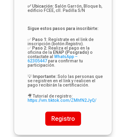
✅ Ubicación: S
alón Garrón, Bloque b,
edificio FCEE, cll. Padilla S/N
Sigue estos pasos para inscribirte:
✅
Paso 1:
Regístrate en el link de
inscripción (botón
Registro
).
✅
Paso 2:
Realiza el pago en la
oficina de la
ENAP (Posgrado)
o
contactate al
WhatsApp –
62305447
para confirmar tu
participación.
💡
Importante:
Solo las personas que
se registren en el link y realicen el
pago recibirán la certificación.
🎥 Tutorial de registro:
https://vm.tiktok.com/ZMhfN2JyQ/
Registro