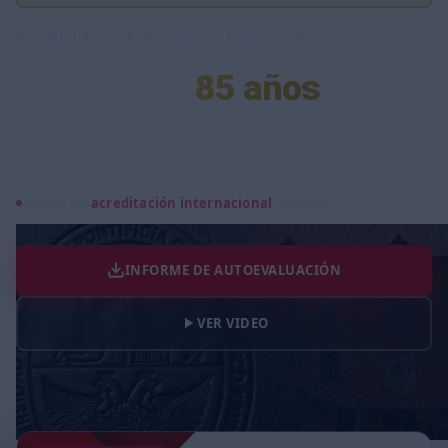
Facultad de Cs. Económicas y Empresariales
Celebrando
85 años
construyendo
excelencia
académica
.
Rumbo a la
acreditación internacional
· UDUALC
INFORME DE AUTOEVALUACIÓN
VER VIDEO