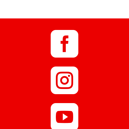


