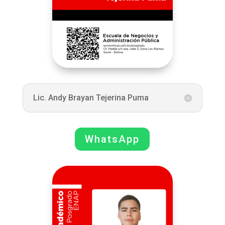
Lic. Andy Brayan Tejerina Puma
WhatsApp