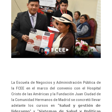
La Escuela de Negocios y Administración Pública de
la FCEE en el marco del convenio con el Hospital
Cristo de las Américas y la Fundación Juan Ciudad de
la Comunidad Hermanos de Madrid se concretó llevar
adelante los cursos en “𝗦𝗮𝗹𝘂𝗱 𝘆 𝗴𝗲𝘀𝘁𝗶𝗼́𝗻 𝗱𝗲
𝗹𝗶𝗱𝗲𝗿𝗮𝘇𝗴𝗼” y “𝗦𝗶𝘀𝘁𝗲𝗺𝗮𝘀 𝗱𝗲 𝗦𝗮𝗹𝘂𝗱 𝘆 𝗣𝗼𝗹𝗶𝘁𝗶𝗰𝗮𝘀