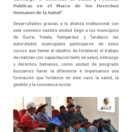
𝗣𝘂𝗯𝗹𝗶𝗰𝗮𝘀 𝗲𝗻 𝗲𝗹 𝗠𝗮𝗿𝗰𝗼 𝗱𝗲 𝗹𝗼𝘀 𝗗𝗲𝗿𝗲𝗰𝗵𝗼𝘀
𝗛𝘂𝗺𝗮𝗻𝗼𝘀 𝗱𝗲 𝗹𝗮 𝗦𝗮𝗹𝘂𝗱”.
Desarrollados gracias a la alianza institucional con
este convenio nuestra unidad llegó a los municipios
de Sucre, Yotala, Yamparáez y Tarabuco las
autoridades municipales participaron de estos
cursos que tienen el objetivo de fortalecer el trabajo
de realizan con capacitación tanto en salud, liderazgo
y derechos humanos, como unidad de posgrado
buscamos hacer la diferencia e impulsamos una
formación que fortalece en este caso la salud, la
gestión y la conciencia social.