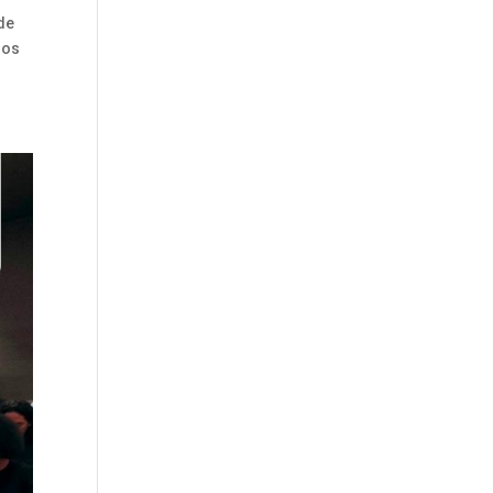
de
ios