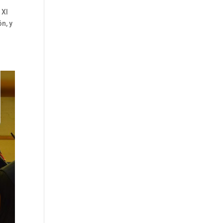
 XI
n, y